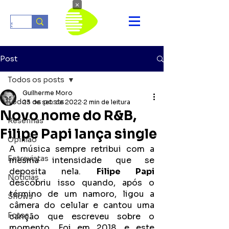
×
Post
Todos os posts
Guilherme Moro
Todos os posts
23 de set. de 2022
2 min de leitura
Novo nome do R&B,
Resenhas
Filipe Papi lança single
Opinião
A música sempre retribui com a 
Entrevistas
mesma intensidade que se 
deposita nela. 
Filipe Papi 
Notícias
descobriu isso quando, após o 
término de um namoro, ligou a 
Shows
câmera do celular e cantou uma 
Fotos
canção que escreveu sobre o 
momento. Foi em 2018, e este 