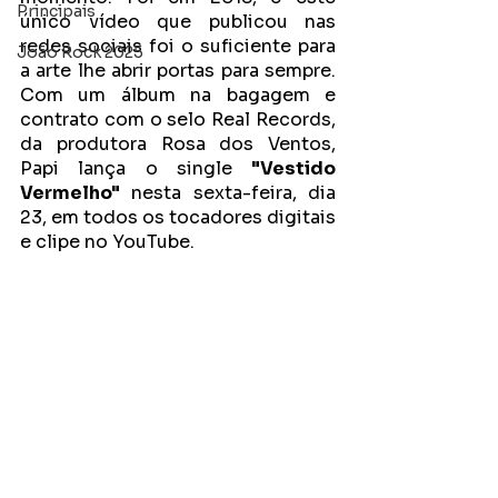
Principais
único vídeo que publicou nas 
redes sociais foi o suficiente para 
João Rock 2025
a arte lhe abrir portas para sempre. 
Com um álbum na bagagem e 
contrato com o selo Real Records, 
da produtora Rosa dos Ventos, 
Papi lança o single 
"Vestido 
Vermelho"
 nesta sexta-feira, dia 
23, em todos os tocadores digitais 
e clipe no YouTube.