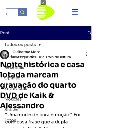
×
Post
Todos os posts
Guilherme Moro
Todos os posts
15 de fev. de 2023
1 min de leitura
Noite histórica e casa
Resenhas
lotada marcam
Opinião
gravação do quarto
Entrevistas
DVD de Kaik &
Notícias
Alessandro
Shows
“Uma noite de pura emoção”. Foi 
Fotos
com essa frase que a dupla 