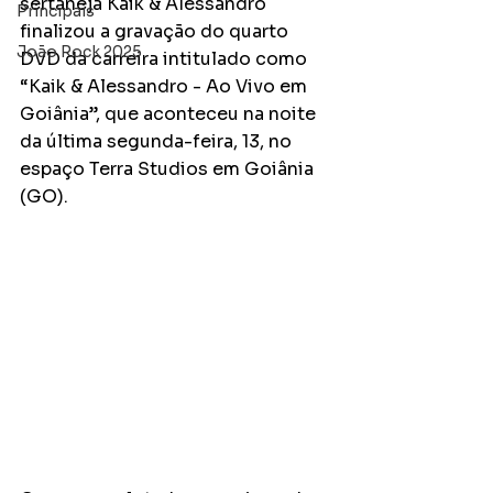
sertaneja Kaik & Alessandro 
Principais
finalizou a gravação do quarto 
João Rock 2025
DVD da carreira intitulado como 
“Kaik & Alessandro - Ao Vivo em 
Goiânia”, que aconteceu na noite 
da última segunda-feira, 13, no 
espaço Terra Studios em Goiânia 
(GO).  