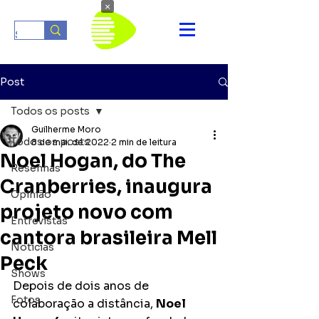
×
Post
Todos os posts
Guilherme Moro
Todos os posts
8 de mai. de 2022
2 min de leitura
Noel Hogan, do The
Resenhas
Cranberries, inaugura
Opinião
projeto novo com
Entrevistas
cantora brasileira Mell
Notícias
Peck
Shows
Depois de dois anos de 
Fotos
colaboração a distância, 
Noel 