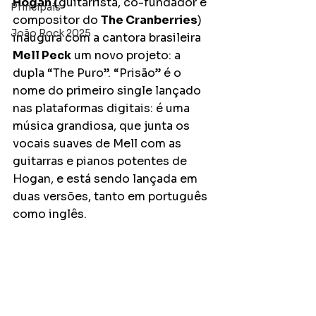
Hogan (
guitarrista, co-fundador e 
Principais
compositor do 
The Cranberries
) 
João Rock 2025
inaugura com a cantora brasileira 
Mell Peck
 um novo projeto: a 
dupla “The Puro”. “Prisão” é o 
nome do primeiro single lançado 
nas plataformas digitais: é uma 
música grandiosa, que junta os 
vocais suaves de Mell com as 
guitarras e pianos potentes de 
Hogan, e está sendo lançada em 
duas versões, tanto em português 
como inglês.