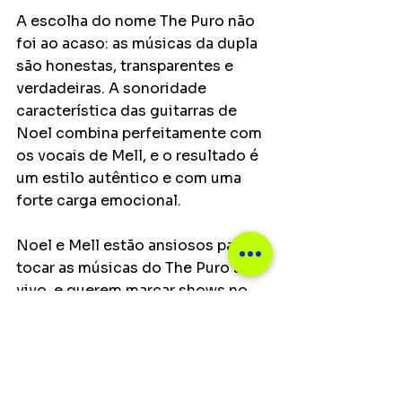
A escolha do nome The Puro não 
foi ao acaso: as músicas da dupla 
são honestas, transparentes e 
verdadeiras. A sonoridade 
característica das guitarras de 
Noel combina perfeitamente com 
os vocais de Mell, e o resultado é 
um estilo autêntico e com uma 
forte carga emocional.
Noel e Mell estão ansiosos para 
tocar as músicas do The Puro ao 
vivo, e querem marcar shows no 
Brasil ainda em 2022. Prison é um 
lançamento da 
ForMusic Records
.
Notícias