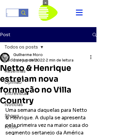
×
Post
Todos os posts
Guilherme Moro
Todos os posts
2 de jun. de 2022
2 min de leitura
Netto & Henrique
Resenhas
estreiam nova
Opinião
formação no Villa
Entrevistas
Country
Notícias
Uma semana daquelas para Netto 
Shows
& Henrique. A dupla se apresenta 
pela primeira vez na maior casa do 
Fotos
segmento sertanejo da América 