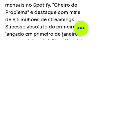
mensais no Spotify. "Cheiro de 
Problema" é destaque com mais 
de 8,5 milhões de streamings. 
Sucesso absoluto do primeiro EP, 
lançado em primeiro de janeiro 
com seis faixas inéditas. No início 
de junho, chega às plataformas o 
álbum completo o que deve 
impulsionar ainda mais a carreira 
desta dupla que promete lindas 
histórias daqui pra frente.
Notícias