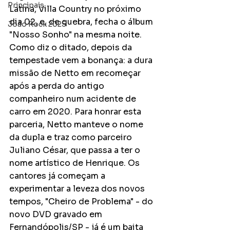
Principais
Latina, Villa Country no próximo 
dia 02, e, de quebra, fecha o álbum 
João Rock 2025
"Nosso Sonho" na mesma noite. 
Como diz o ditado, depois da 
tempestade vem a bonança: a dura 
missão de Netto em recomeçar 
após a perda do antigo 
companheiro num acidente de 
carro em 2020. Para honrar esta 
parceria, Netto manteve o nome 
da dupla e traz como parceiro 
Juliano César, que passa a ter o 
nome artístico de Henrique. Os 
cantores já começam a 
experimentar a leveza dos novos 
tempos, "Cheiro de Problema" - do 
novo DVD gravado em 
Fernandópolis/SP - já é um baita 