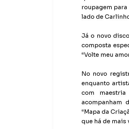
roupagem para c
lado de Carlinh
Já o novo disco
composta especi
“Volte meu amor
No novo regist
enquanto artis
com maestria
acompanham des
“Mapa da Criaçã
que há de mais 