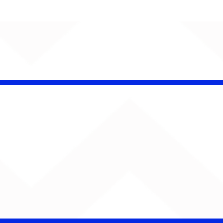
Barão Vermelho reúne
formação original em
show em Ribeirão Preto