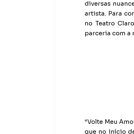
diversas nuance
artista. Para c
no Teatro Clar
parceria com a 
“Volte Meu Amor
que no início d