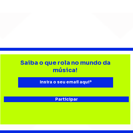
Bebé Pacheco e Ubandu
Big
encerram trajetória com
esp
Saiba o que rola no mundo da
audiovisual gravado na
Trop
música!
Estação Ferroviária de
Mus
Bauru
a Gi
Participar