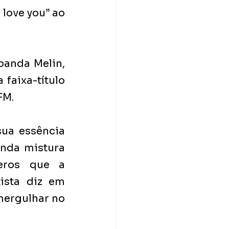
love you” ao 
anda Melin, 
aixa-título 
FM.
ua essência 
nda mistura 
ros que a 
sta diz em 
mergulhar no 