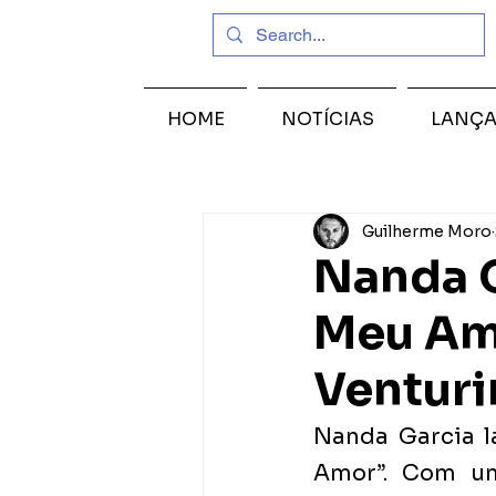
HOME
NOTÍCIAS
LANÇ
Guilherme Moro
Nanda G
Meu Amo
Venturi
Nanda Garcia la
Amor”. Com uma