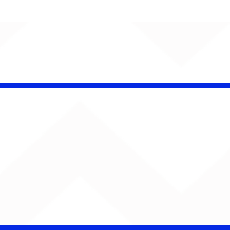
 Band OTHOÁ estreia
etáculo "Barroco
ical" na Casa Natura
ical com homenagem
lberto Gil