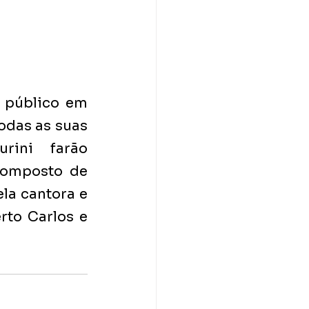
 público em 
das as suas 
rini farão 
composto de 
la cantora e 
to Carlos e 