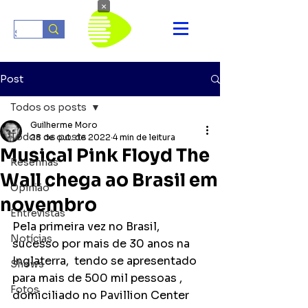
×
Post
Todos os posts
Guilherme Moro
Todos os posts
28 de out. de 2022
4 min de leitura
Musical Pink Floyd The
Resenhas
Wall chega ao Brasil em
Opinião
novembro
Entrevistas
Pela primeira vez no Brasil, 
Notícias
sucesso por mais de 30 anos na 
Inglaterra,  tendo se apresentado 
Shows
para mais de 500 mil pessoas , 
Fotos
domiciliado no Pavillion Center 