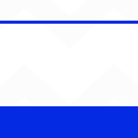
Barão Vermelho reúne
formação original em
show em Ribeirão Preto