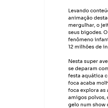
Levando conteúd
animação destac
mergulhar, o je
seus bigodes. O
fenômeno infant
12 milhões de in
Nesta super aven
se deparam com
festa aquática 
foca acaba molh
foca explora as
amigos polvos, 
gelo num show d