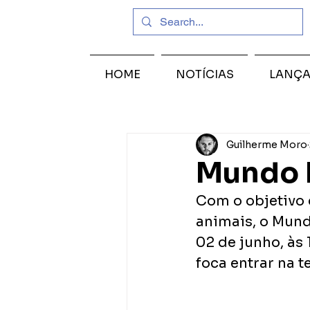
HOME
NOTÍCIAS
LANÇ
Guilherme Moro
Mundo B
Com o objetivo 
animais, o Mund
02 de junho, às 
foca entrar na t