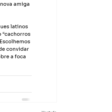
 nova amiga 
ues latinos 
o “cachorros 
 “Escolhemos 
de convidar 
bre a foca 