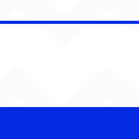
 Band OTHOÁ estreia
etáculo "Barroco
ical" na Casa Natura
ical com homenagem
lberto Gil