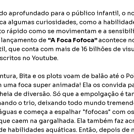
o aprofundado para o público infantil, o no
a algumas curiosidades, como a habilidad
ito rápido como se movimentam e a sensibil
 lançamento de 
“A Foca Fofoca” 
acontece no
il, que conta com mais de 16 bilhões de visu
scritos no Youtube. 
tura, Bita e os plots voam de balão até o Po
 uma foca super animada! Ela os convida p
cheia de diversão. Só que a empolgação é tan
ando o trio, deixando todo mundo tremendo 
 águas e começa a espalhar "fofocas" com os
que caem na gargalhada. Ela também faz ac
e habilidades aquáticas. Então, depois de 