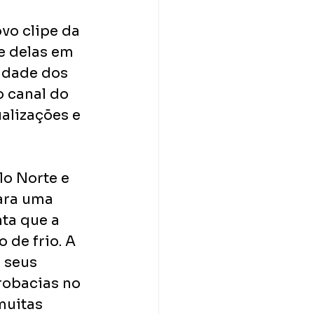
vo clipe da 
e delas em 
idade dos 
 canal do 
alizações e 
lo Norte e 
ara uma 
ta que a 
de frio. A 
 seus 
robacias no 
muitas 