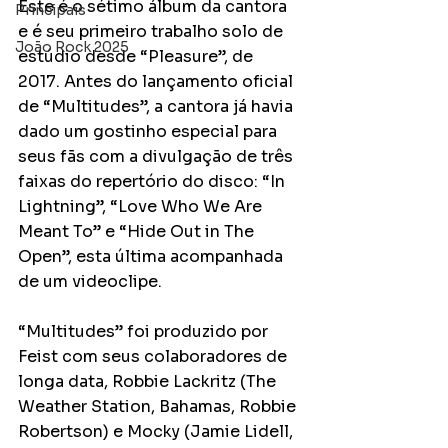
Este é o sétimo álbum da cantora 
Principais
e é seu primeiro trabalho solo de 
João Rock 2025
estúdio desde “Pleasure”, de 
2017. Antes do lançamento oficial 
de “Multitudes”, a cantora já havia 
dado um gostinho especial para 
seus fãs com a divulgação de três 
faixas do repertório do disco: “In 
Lightning”, “Love Who We Are 
Meant To” e “Hide Out in The 
Open”, esta última acompanhada 
de um videoclipe.
“Multitudes” foi produzido por 
Feist com seus colaboradores de 
longa data, Robbie Lackritz (The 
Weather Station, Bahamas, Robbie 
Robertson) e Mocky (Jamie Lidell, 