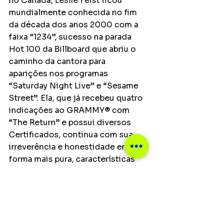
no Canadá, Leslie Feist ficou 
mundialmente conhecida no fim 
da década dos anos 2000 com a 
faixa “1234”, sucesso na parada 
Hot 100 da Billboard que abriu o 
caminho da cantora para 
aparições nos programas 
“Saturday Night Live” e “Sesame 
Street”. Ela, que já recebeu quatro 
indicações ao GRAMMY® com 
“The Return” e possui diversos 
Certificados, continua com sua 
irreverência e honestidade em sua 
forma mais pura, características 
pessoais que refletem em suas 
letras e melodias, além de sua 
presença no palco. Por falar em 
palco, Feist está cumprindo uma 