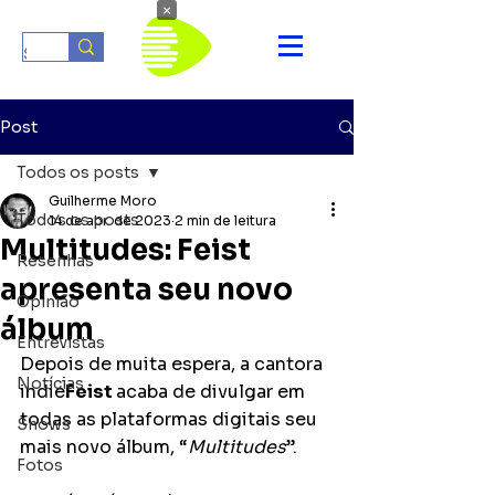
×
Post
Todos os posts
Guilherme Moro
Todos os posts
14 de abr. de 2023
2 min de leitura
Multitudes: Feist
Resenhas
apresenta seu novo
Opinião
álbum
Entrevistas
Depois de muita espera, a cantora 
Notícias
indie
Feist 
acaba de divulgar em 
todas as plataformas digitais seu 
Shows
mais novo álbum, “
Multitudes
”.
Fotos