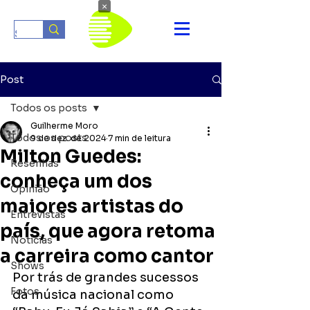
×
Post
Todos os posts
Guilherme Moro
Todos os posts
9 de dez. de 2024
7 min de leitura
Milton Guedes:
Resenhas
conheça um dos
Opinião
maiores artistas do
Entrevistas
país, que agora retoma
Notícias
a carreira como cantor
Shows
Por trás de grandes sucessos 
Fotos
da música nacional como 