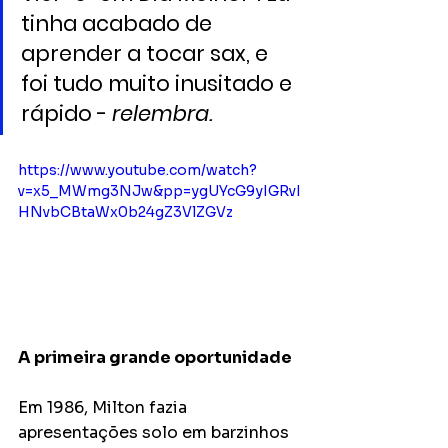
tinha acabado de 
aprender a tocar sax, e 
foi tudo muito inusitado e 
rápido -
 relembra.
https://www.youtube.com/watch?
v=x5_MWmg3NJw&pp=ygUYcG9yIGRvI
HNvbCBtaWx0b24gZ3VlZGVz
A primeira grande oportunidade
Em 1986, Milton fazia 
apresentações solo em barzinhos 