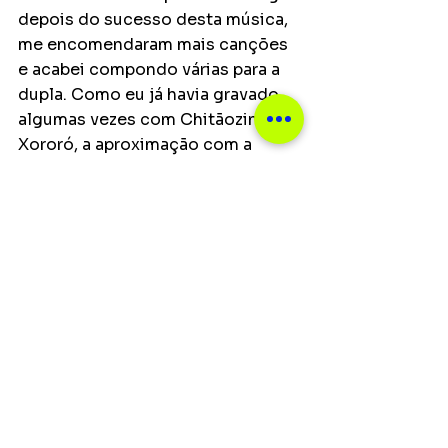
depois do sucesso desta música, 
me encomendaram mais canções 
e acabei compondo várias para a 
dupla. Como eu já havia gravado 
algumas vezes com Chitãozinho e 
Xororó, a aproximação com a 
dupla aconteceu quando Xororó 
me convidou para uma 
participação no final da turnê 
"Quatro Estações". Acabei 
fazendo parte de algumas turnês 
da dupla (...) 
Tocar com Sandy & 
Junior era uma aula de 
profissionalismo, da parte deles e 
da equipe. Foi uma experiência 
marcante e de muito aprendizado, 
além da amizade com pessoas 
especiais.