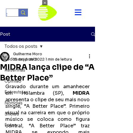
×
Post
Todos os posts
Guilherme Moro
Todos os posts
15 de jul. de 2022
1 min de leitura
MIDRA lança clipe de “A
Resenhas
Better Place”
Opinião
Gravado durante um amanhecer 
Entrevistas
em Holambra (SP), 
MIDRA
apresenta o clipe de seu mais novo 
Notícias
single, “A Better Place”. Primeiro 
visual na carreira em que o próprio 
Shows
músico se coloca como figura 
Fotos
central, “A Better Place” traz 
MIDRA se expondo mais 