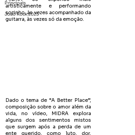
Principais
artisticamente e performando 
sozinho, às vezes acompanhado da 
João Rock 2025
guitarra, às vezes só da emoção.
Dado o tema de “A Better Place”, 
composição sobre o amor além da 
vida, no vídeo, MIDRA explora 
alguns dos sentimentos mistos 
que surgem após a perda de um 
ente querido, como luto, dor, 