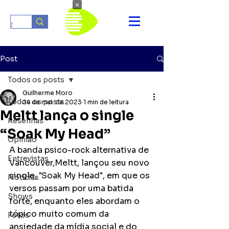
×
Post
Todos os posts
Guilherme Moro
Todos os posts
24 de mai. de 2023
1 min de leitura
Meltt lança o single
Resenhas
“Soak My Head”
Opinião
A banda psico-rock alternativa de 
Entrevistas
Vancouver,Meltt, lançou seu novo 
single, "Soak My Head", em que os 
Notícias
versos passam por uma batida 
Shows
forte, enquanto eles abordam o 
tópico muito comum da 
Fotos
ansiedade da mídia social e do 