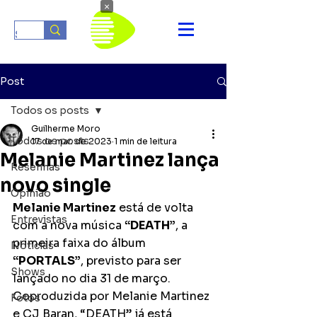
×
Post
Todos os posts
Guilherme Moro
Todos os posts
17 de mar. de 2023
1 min de leitura
Melanie Martinez lança
Resenhas
novo single
Opinião
Melanie Martinez
 está de volta 
Entrevistas
com a nova música 
“DEATH”
, a 
primeira faixa do álbum 
Notícias
“PORTALS”
, previsto para ser 
Shows
lançado no dia 31 de março. 
Coproduzida por Melanie Martinez 
Fotos
e CJ Baran, “DEATH” já está 