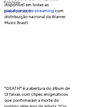
Principais
disponível em todas as 
plataformas de streaming
 com 
João Rock 2025
distribuição nacional da Warner 
Music Brasil.
“DEATH” é a abertura do álbum de 
13 faixas com clipes enigmáticos 
que confirmaram a morte do 
notório alter ego da artista, “Cry 