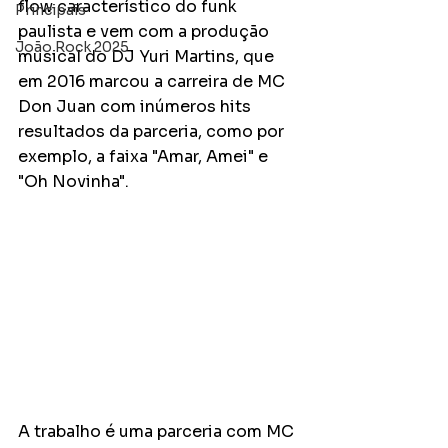
flow característico do funk 
Principais
paulista e vem com a produção 
João Rock 2025
musical do DJ Yuri Martins, que 
em 2016 marcou a carreira de MC 
Don Juan com inúmeros hits 
resultados da parceria, como por 
exemplo, a faixa "Amar, Amei" e 
"Oh Novinha". 
A trabalho é uma parceria com MC 