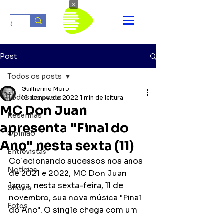
×
Post
Todos os posts
Guilherme Moro
Todos os posts
16 de nov. de 2022
1 min de leitura
MC Don Juan
Resenhas
apresenta "Final do
Opinião
Ano" nesta sexta (11)
Entrevistas
Colecionando sucessos nos anos 
Notícias
de 2021 e 2022, MC Don Juan 
lança, nesta sexta-feira, 11 de 
Shows
novembro, sua nova música "Final 
Fotos
do Ano". O single chega com um 