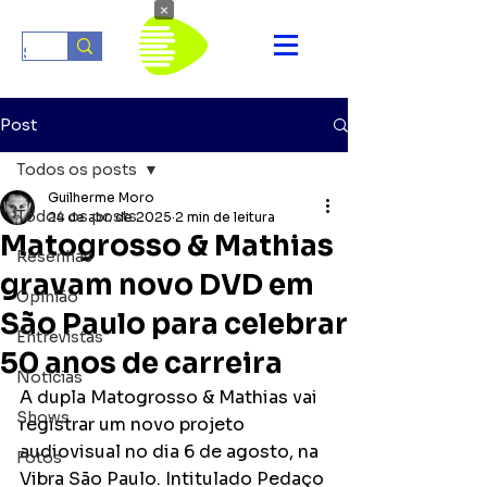
×
Post
Todos os posts
Guilherme Moro
Todos os posts
24 de abr. de 2025
2 min de leitura
Matogrosso & Mathias
Resenhas
gravam novo DVD em
Opinião
São Paulo para celebrar
Entrevistas
50 anos de carreira
Notícias
A dupla Matogrosso & Mathias vai 
Shows
registrar um novo projeto 
audiovisual no dia 6 de agosto, na 
Fotos
Vibra São Paulo. Intitulado Pedaço 