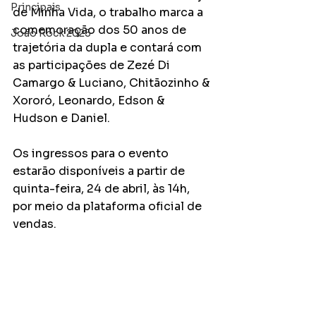
Principais
de Minha Vida, o trabalho marca a 
comemoração dos 50 anos de 
João Rock 2025
trajetória da dupla e contará com 
as participações de Zezé Di 
Camargo & Luciano, Chitãozinho & 
Xororó, Leonardo, Edson & 
Hudson e Daniel.
Os ingressos para o evento 
estarão disponíveis a partir de 
quinta-feira, 24 de abril, às 14h, 
por meio da plataforma oficial de 
vendas.