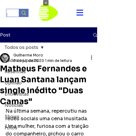
×
Post
Todos os posts
Guilherme Moro
Todos os posts
8 de jul. de 2023
1 min de leitura
Matheus Fernandes e
Resenhas
Luan Santana lançam
Opinião
single inédito "Duas
Entrevistas
Camas"
Notícias
Na última semana, repercutiu nas 
Shows
redes sociais uma cena inusitada. 
Uma mulher, furiosa com a traição 
Fotos
do companheiro, pichou o carro 