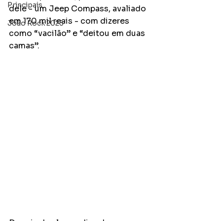
Principais
dele - um Jeep Compass, avaliado 
em 170 mil reais - com dizeres 
João Rock 2025
como “vacilão” e “deitou em duas 
camas”. 