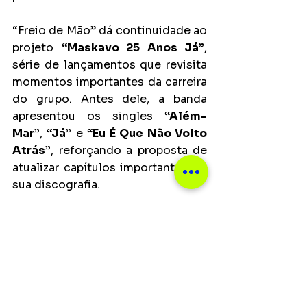
“Freio de Mão” dá continuidade ao 
projeto 
“Maskavo 25 Anos Já”
, 
série de lançamentos que revisita 
momentos importantes da carreira 
do grupo. Antes dele, a banda 
apresentou os singles 
“Além-
Mar”
, 
“Já”
 e 
“Eu É Que Não Volto 
Atrás”
, reforçando a proposta de 
atualizar capítulos importantes de 
sua discografia.
Ao mesmo tempo em que celebra 
sua história, o Maskavo também 
projeta o futuro. A banda já iniciou 
o processo de criação de 
músicas 
inéditas
 e avalia os próximos 
passos fonográficos. Entre as 