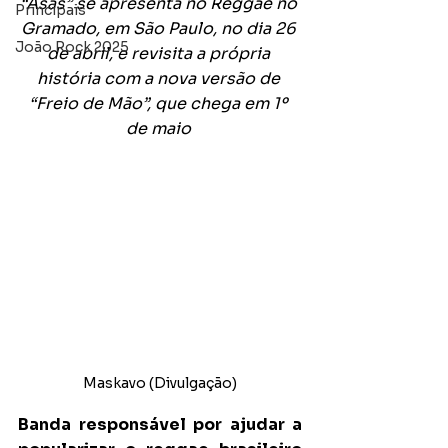
“Asas” se apresenta no Reggae no 
Principais
Gramado, em São Paulo, no dia 26 
João Rock 2025
de abril, e revisita a própria 
história com a nova versão de 
“Freio de Mão”, que chega em 1º 
de maio
Maskavo (Divulgação)
Banda responsável por ajudar a 