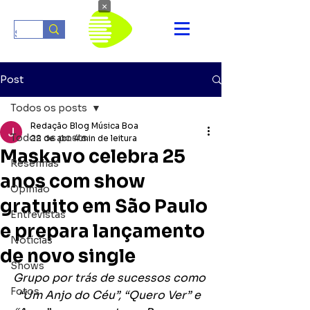
×
Post
Todos os posts
Redação Blog Música Boa
Todos os posts
22 de abr.
4 min de leitura
Maskavo celebra 25
Resenhas
anos com show
Opinião
gratuito em São Paulo
Entrevistas
e prepara lançamento
Notícias
de novo single
Shows
Grupo por trás de sucessos como 
Fotos
“Um Anjo do Céu”, “Quero Ver” e 