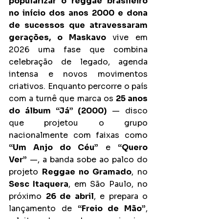
popularizar o reggae brasileiro 
no início dos anos 2000 e dona 
de sucessos que atravessaram 
gerações, o Maskavo
 vive em 
2026 uma fase que combina 
celebração de legado, agenda 
intensa e novos movimentos 
criativos. Enquanto percorre o país 
com a turnê que marca os 
25 anos 
do álbum “Já” (2000)
 — disco 
que projetou o grupo 
nacionalmente com faixas como 
“Um Anjo do Céu”
 e 
“Quero 
Ver”
 —, a banda sobe ao palco do 
projeto 
Reggae no Gramado
, no 
Sesc Itaquera
, em São Paulo, no 
próximo 
26 de abril
, e prepara o 
lançamento de 
“Freio de Mão”
, 