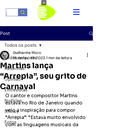
×
Post
Todos os posts
Guilherme Moro
Todos os posts
16 de fev. de 2023
1 min de leitura
Martins lança
Resenhas
“Arrepia”, seu grito de
Opinião
Carnaval
Entrevistas
O cantor e compositor Martins 
Notícias
estava no Rio de Janeiro quando 
veio a inspiração para compor 
Shows
“Arrepia”. “Estava muito envolvido 
Fotos
com as linguagens musicais da 