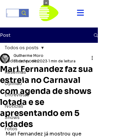
×
Post
Todos os posts
Guilherme Moro
Todos os posts
17 de fev. de 2023
1 min de leitura
Mari Fernandez faz sua
Resenhas
estreia no Carnaval
Opinião
com agenda de shows
Entrevistas
lotada e se
Notícias
apresentando em 5
Shows
cidades
Fotos
Mari Fernandez já mostrou que 