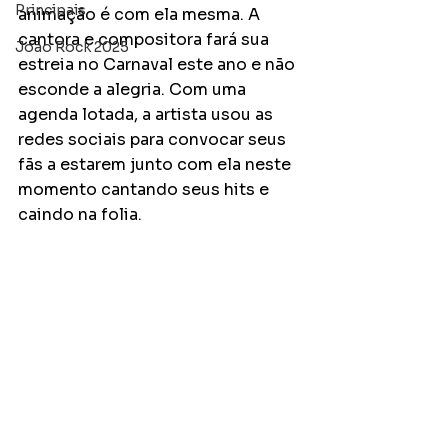
Principais
animação é com ela mesma. A 
cantora e compositora fará sua 
João Rock 2025
estreia no Carnaval este ano e não 
esconde a alegria. Com uma 
agenda lotada, a artista usou as 
redes sociais para convocar seus 
fãs a estarem junto com ela neste 
momento cantando seus hits e 
caindo na folia. 