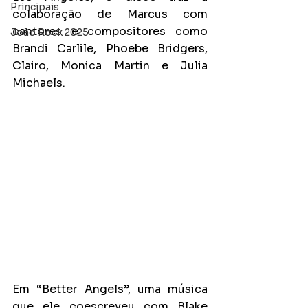
Principais
colaboração de Marcus com 
cantores e compositores como 
João Rock 2025
Brandi Carlile, Phoebe Bridgers, 
Clairo, Monica Martin e Julia 
Michaels.
Em “Better Angels”, uma música 
que ele coescreveu com Blake 