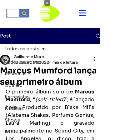
×
Post
Todos os posts
Guilherme Moro
Todos os posts
16 de set. de 2022
1 min de leitura
Marcus Mumford lança
Resenhas
seu primeiro álbum
Opinião
O primeiro álbum solo de 
Marcus 
Entrevistas
Mumford
, “
(self-titled)
”, é lançado 
hoje. Produzido por Blake Mills 
Notícias
(Alabama Shakes, Perfume Genius, 
Shows
Laura Marling) e gravado 
principalmente no Sound City, em 
Fotos
Los Angeles, o disco traz a 