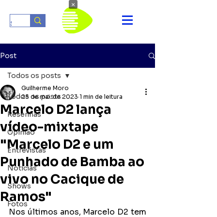
×
Post
Todos os posts
Guilherme Moro
Todos os posts
25 de mai. de 2023
1 min de leitura
Marcelo D2 lança
Resenhas
vídeo-mixtape
Opinião
"Marcelo D2 e um
Entrevistas
Punhado de Bamba ao
Notícias
vivo no Cacique de
Shows
Ramos"
Fotos
Nos últimos anos, Marcelo D2 tem 