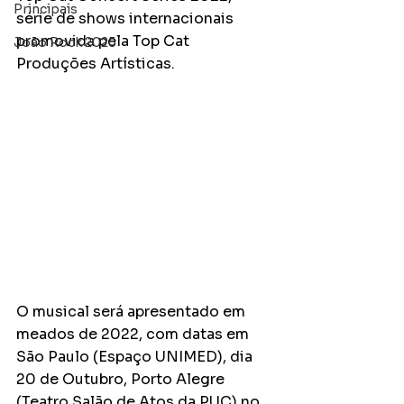
Principais
série de shows internacionais 
promovida pela Top Cat 
João Rock 2025
Produções Artísticas.
O musical será apresentado em 
meados de 2022, com datas em 
São Paulo (Espaço UNIMED), dia 
20 de Outubro, Porto Alegre 
(Teatro Salão de Atos da PUC) no 