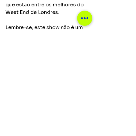
que estão entre os melhores do 
West End de Londres.
Lembre-se, este show não é um 
tributo musical, mas sim a história 
icônica do ABBA, levando você 
por uma viagem cronológica, 
passando por cada uma das 
canções. Não é apenas sobre 
música! É, principalmente, sobre o 
sucesso de um grupo musical..
Notícias