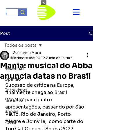
×
Post
Todos os posts
Guilherme Moro
Todos os posts
11 de out. de 2022
2 min de leitura
Mania: musical do Abba
Resenhas
anuncia datas no Brasil
Opinião
Sucesso de crítica na Europa, 
Entrevistas
finalmente chega ao Brasil 
‘MANIA’ para quatro 
Notícias
apresentações, passando por São 
Shows
Paulo, Rio de Janeiro, Porto 
Alegre e Joinvile,  como parte do 
Fotos
Top Cat Concert Series 2022, 