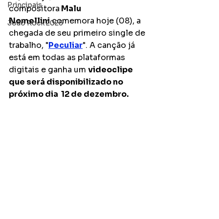
Principais
compositora
 Malu 
Nomellini
 comemora hoje (08), a 
João Rock 2025
chegada de seu primeiro single de 
trabalho, "
Peculiar
". A canção já 
está em todas as plataformas 
digitais e ganha um 
videoclipe 
que será disponibilizado no 
próximo dia  12 de dezembro. 