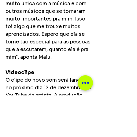
muito única com a música e com 
outros músicos que se tornaram 
muito importantes pra mim. Isso 
foi algo que me trouxe muitos 
aprendizados. Espero que ela se 
torne tão especial para as pessoas 
que a escutarem, quanto ela é pra 
mim", aponta Malu.
Videoclipe
O clipe do novo som será lançado 
no próximo dia 12 de dezembro, no 
YouTube da artista. A produção 
audiovisual vai ser uma 
representação intensa e emotiva 
dos sentimentos transmitidos 
pela música. O clipe chega 
carregado de elementos visuais 