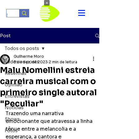
×
Post
Todos os posts
Guilherme Moro
Todos os posts
8 de dez. de 2023
2 min de leitura
Malu Nomellini estreia
Resenhas
carreira musical com o
Opinião
primeiro single autoral
Entrevistas
"Peculiar"
Notícias
Trazendo uma narrativa 
Shows
emocionante que atravessa a linha 
tênue entre a melancolia e a 
Fotos
esperança, a cantora e 