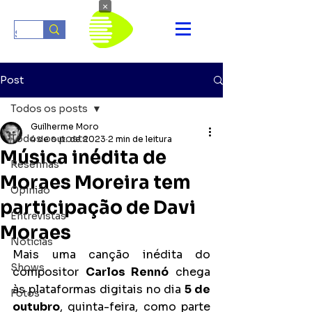
×
Post
Todos os posts
Guilherme Moro
Todos os posts
4 de out. de 2023
2 min de leitura
Música inédita de
Resenhas
Moraes Moreira tem
Opinião
participação de Davi
Entrevistas
Moraes
Notícias
Mais uma canção inédita do 
Shows
compositor 
Carlos Rennó
 chega 
às plataformas digitais no dia 
5 de 
Fotos
outubro
, quinta-feira, como parte 