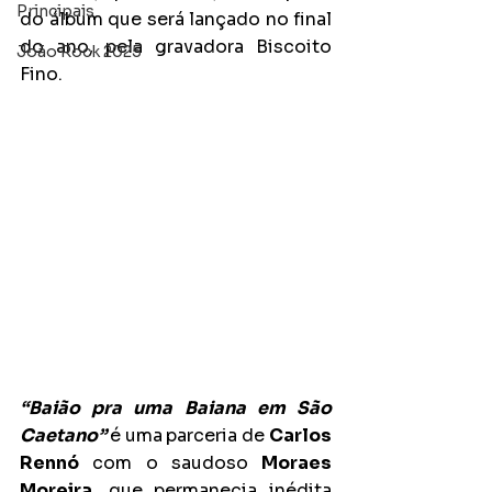
Principais
do álbum que será lançado no final 
do ano, pela gravadora Biscoito 
João Rock 2025
Fino.
“Baião pra uma Baiana em São 
Caetano” 
é uma
parceria de 
Carlos 
Rennó
 com o saudoso 
Moraes 
Moreira
, que permanecia inédita 