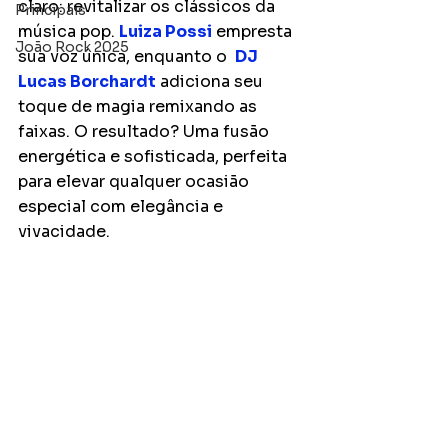
claro: revitalizar os clássicos da 
Principais
música pop. 
Luiza Possi
 empresta 
João Rock 2025
sua voz única, enquanto o  
DJ 
Lucas Borchardt
 adiciona seu 
toque de magia remixando as 
faixas. O resultado? Uma fusão 
energética e sofisticada, perfeita 
para elevar qualquer ocasião 
especial com elegância e 
vivacidade.