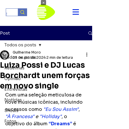
×
Post
Todos os posts
Guilherme Moro
Todos os posts
25 de abr. de 2024
2 min de leitura
Luiza Possi e DJ Lucas
Resenhas
Borchardt unem forças
Opinião
em novo single
Entrevistas
Com uma seleção meticulosa de 
Notícias
nove músicas icônicas, incluindo 
sucessos como 
"Eu Sou Assim"
, 
Shows
"À Francesa" 
e 
"Holiday"
, o 
Fotos
objetivo do álbum 
“Dreams” 
é 