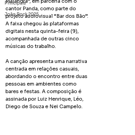
Malandra”, em parceria com o 
Principais
cantor Panda, como parte do 
João Rock 2025
projeto audiovisual “Bar dos Bão”. 
A faixa chegou às plataformas 
digitais nesta quinta-feira (9), 
acompanhada de outras cinco 
músicas do trabalho.
A canção apresenta uma narrativa 
centrada em relações casuais, 
abordando o encontro entre duas 
pessoas em ambientes como 
bares e festas. A composição é 
assinada por Luiz Henrique, Léo, 
Diego de Souza e Nei Campelo.