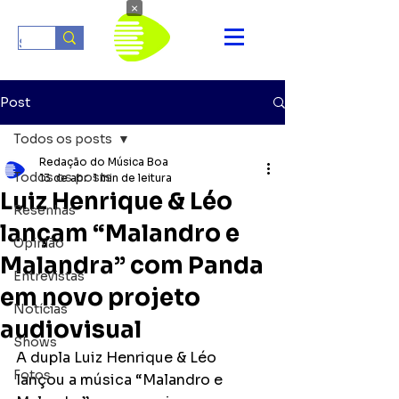
×
Post
Todos os posts
Redação do Música Boa
Todos os posts
13 de abr.
1 min de leitura
Luiz Henrique & Léo
Resenhas
lançam “Malandro e
Opinião
Malandra” com Panda
Entrevistas
em novo projeto
Notícias
audiovisual
Shows
A dupla Luiz Henrique & Léo 
Fotos
lançou a música “Malandro e 