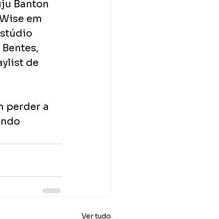
uju Banton 
bWise em 
stúdio 
 Bentes, 
ylist de 
m perder a 
endo 
Ver tudo