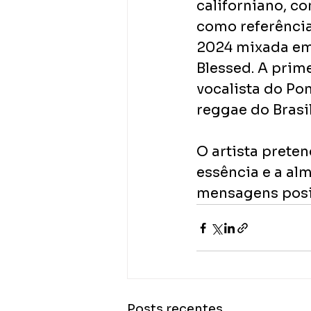
californiano, co
como referência
2024 mixada em 
Blessed. A prime
vocalista do Pon
reggae do Brasil
O artista prete
essência e a al
mensagens posit
Posts recentes