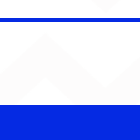
ENTA O SOM!
ana estreia com
rno de Jão, Ariana
nde, Sorriso Maroto e
s