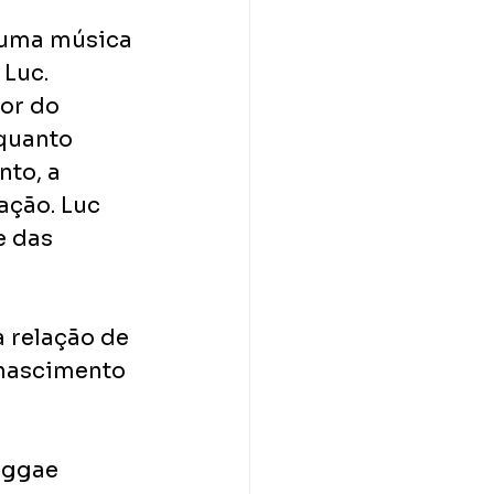
e uma música 
 Luc.
or do 
quanto 
to, a 
ção. Luc 
e das 
 relação de 
 nascimento 
eggae 