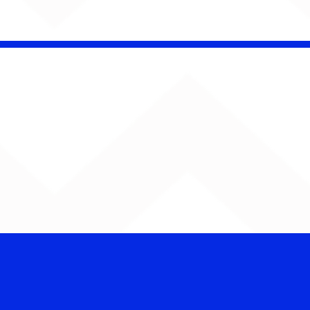
Bebé Pacheco e Ubandu
encerram trajetória com
audiovisual gravado na
Estação Ferroviária de
Bauru