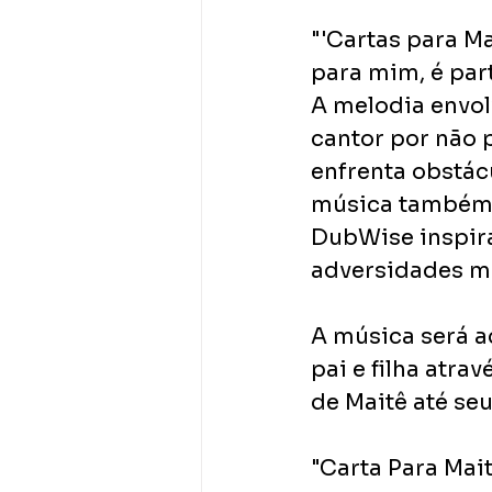
"'Cartas para Ma
para mim, é part
A melodia envol
cantor por não p
enfrenta obstác
música também é
DubWise inspira
adversidades ma
A música será a
pai e filha atra
de Maitê até se
"Carta Para Mai