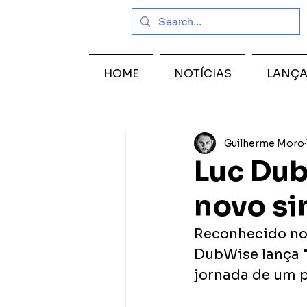
HOME
NOTÍCIAS
LANÇ
Guilherme Moro
Luc Dub
novo si
Reconhecido no 
DubWise lança "
jornada de um pa