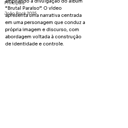
ampliando a divulgação do álbum 
Principais
“Brutal Paraíso”. O vídeo 
João Rock 2025
apresenta uma narrativa centrada 
em uma personagem que conduz a 
própria imagem e discurso, com 
abordagem voltada à construção 
de identidade e controle.