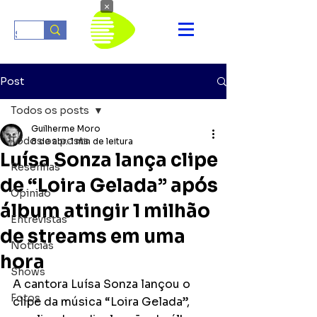
×
Post
Todos os posts
Guilherme Moro
Todos os posts
8 de abr.
1 min de leitura
Luísa Sonza lança clipe
Resenhas
de “Loira Gelada” após
Opinião
álbum atingir 1 milhão
Entrevistas
de streams em uma
Notícias
hora
Shows
A cantora Luísa Sonza lançou o 
Fotos
clipe da música “Loira Gelada”, 