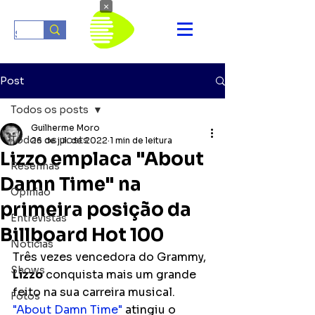
×
Post
Todos os posts
Guilherme Moro
Todos os posts
26 de jul. de 2022
1 min de leitura
Lizzo emplaca "About
Resenhas
Damn Time" na
Opinião
primeira posição da
Entrevistas
Billboard Hot 100
Notícias
Três vezes vencedora do Grammy, 
Shows
Lizzo
 conquista mais um grande 
feito na sua carreira musical. 
Fotos
"About Damn Time"
 atingiu o 