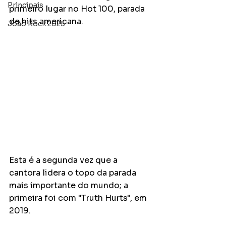
Principais
primeiro lugar no Hot 100, parada 
de hits americana.
João Rock 2025
Esta é a segunda vez que a 
cantora lidera o topo da parada 
mais importante do mundo; a 
primeira foi com "Truth Hurts", em 
2019.