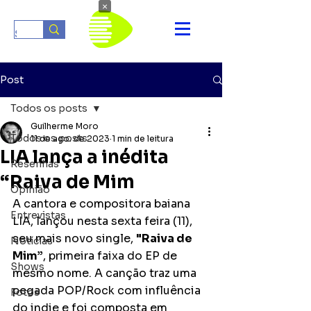
×
Post
Todos os posts
Guilherme Moro
Todos os posts
11 de ago. de 2023
1 min de leitura
LIA lança a inédita
Resenhas
“Raiva de Mim
Opinião
A cantora e compositora baiana 
Entrevistas
LIA, lançou nesta sexta feira (11), 
seu mais novo single, 
"Raiva de 
Notícias
Mim”
, primeira faixa do EP de 
Shows
mesmo nome. A canção traz uma 
pegada POP/Rock com influência 
Fotos
do indie e foi composta em 