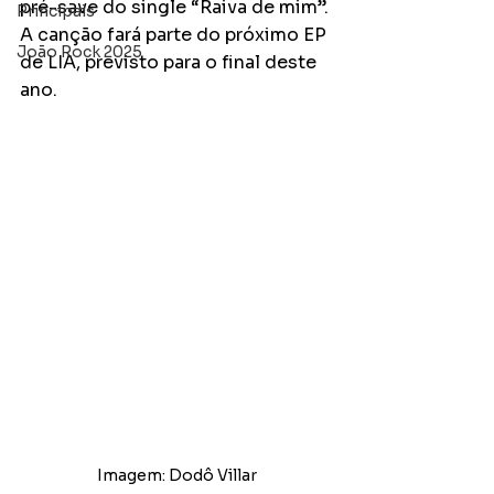
pré-save do single “Raiva de mim”. 
Principais
A canção fará parte do próximo EP 
João Rock 2025
de LIA, previsto para o final deste 
ano.  
Imagem: Dodô Villar