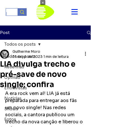
×
Post
Todos os posts
Guilherme Moro
Todos os posts
31 de jul. de 2023
1 min de leitura
LIA divulga trecho e
Resenhas
pré-save de novo
Opinião
single; confira
Entrevistas
A era rock vem aí! LIA já está 
Notícias
preparada para entregar aos fãs 
um novo single! Nas redes 
Shows
sociais, a cantora publicou um 
Fotos
trecho da nova canção e liberou o 