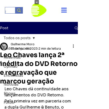
×
Post
Todos os posts
Guilherme Moro
Todos os posts
17 de fev. de 2023
2 min de leitura
Leo Chaves lança 2ª
Resenhas
inédita do DVD Retorno
Opinião
e regravação que
Entrevistas
marcou geração
Notícias
Leo Chaves dá continuidade aos 
Shows
lançamentos do DVD Retorno. 
Pela primeira vez em parceria com 
Fotos
a dupla Guilherme & Benuto, o 