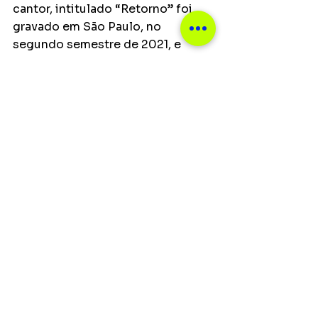
cantor, intitulado “Retorno” foi 
gravado em São Paulo, no 
segundo semestre de 2021, e 
contou com as participações de 
Henrique & Juliano, Gusttavo 
Lima, Xand Avião e Guilherme & 
Benuto, agora no momento certo 
e com muita dedicação Leo 
Chaves deu início aos 
lançamentos deste grande 
momento. 
Ver tudo
Posts recentes