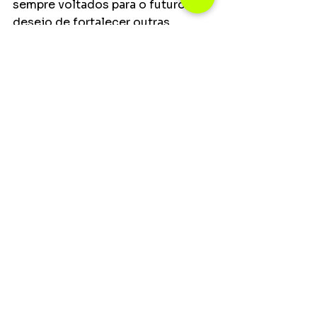
sempre voltados para o futuro e o 
desejo de fortalecer outras 
mulheres, Lauana Prado que já era 
cantora, compositora e 
instrumentista, abriu o seu próprio 
escritório de gerenciamento de 
carreira artística, a LP Music 
Business, adicionando o título de 
empresária ao seu vasto leque de 
atuações. Com a bagagem de 
mais de 17 anos de estrada, a 
experiência acumulada dentro e 
fora dos palcos junto com o seu 
propósito de trabalhar para 
empoderar, inspirar e fortalecer 
outras mulheres, Lauana Prado, 
além de gerenciar a sua própria 
carreira em sociedade com a 