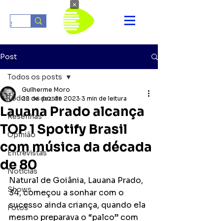
×
Post
Todos os posts
Guilherme Moro
Todos os posts
22 de dez. de 2023
3 min de leitura
Lauana Prado alcança
Resenhas
TOP 1 Spotify Brasil
Opinião
com música da década
Entrevistas
de 80
Notícias
Natural de Goiânia, Lauana Prado, 
Shows
34, começou a sonhar com o 
sucesso ainda criança, quando ela 
Fotos
mesmo preparava o “palco” com 