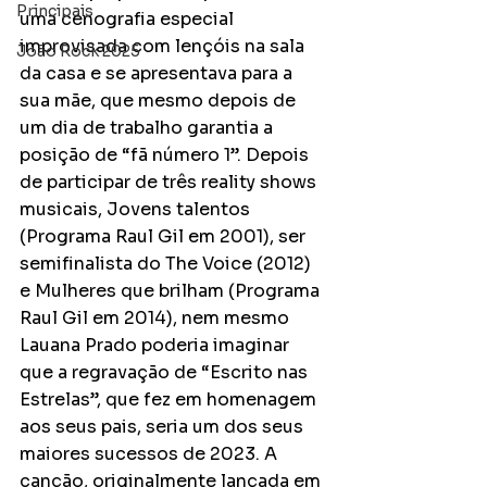
Principais
uma cenografia especial 
improvisada com lençóis na sala 
João Rock 2025
da casa e se apresentava para a 
sua mãe, que mesmo depois de 
um dia de trabalho garantia a 
posição de “fã número 1”. Depois 
de participar de três reality shows 
musicais, Jovens talentos 
(Programa Raul Gil em 2001), ser 
semifinalista do The Voice (2012) 
e Mulheres que brilham (Programa 
Raul Gil em 2014), nem mesmo 
Lauana Prado poderia imaginar 
que a regravação de “Escrito nas 
Estrelas”, que fez em homenagem 
aos seus pais, seria um dos seus 
maiores sucessos de 2023. A 
canção, originalmente lançada em 