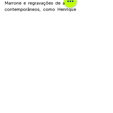
Marrone e regravações de aristas 
contemporâneos, como Henrique 
& Juliano e até mesmo da banda 
Nashville. Lauana também 
apresenta as releituras de 
“Vontade”, “É Isso Que Chamam de 
Amor”, “Não Tem Bar na Cidade”, 
canções da discografia da artista.
Ver tudo
Posts recentes