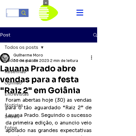
×
Post
Todos os posts
Guilherme Moro
Todos os posts
30 de mai. de 2023
2 min de leitura
Lauana Prado abre
Resenhas
vendas para a festa
Opinião
"Raiz 2" em Goiânia
Entrevistas
Foram abertas hoje (30) as vendas 
Notícias
para o tão aguardado “Raiz 2” de 
Lauana Prado. Seguindo o sucesso 
Shows
da primeira edição, o anuncio veio 
Fotos
apoiado nas grandes expectativas 