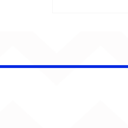
AUMENTA O SOM!
Semana estreia com
retorno de Jão, Ariana
Grande, Sorriso Maroto e
mais