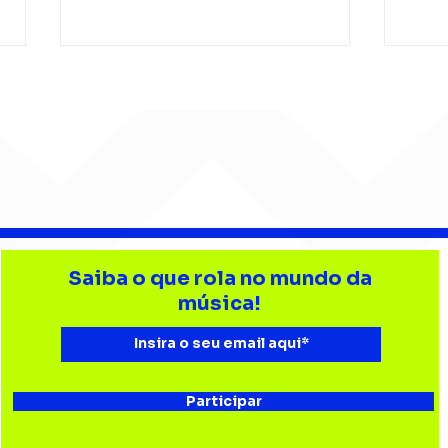
Gui Isnard conduz o ZERØ
Gabr
entre memória e
mús
Saiba o que rola no mundo da
reinvenção em “Labirinto
amo
música!
21”
Chi
Participar