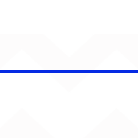
iel Elias faz da
ica uma herança de
r em “Canções Para
co e Malu”