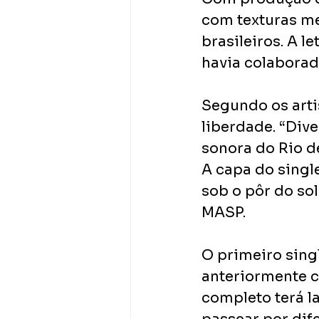
com texturas me
brasileiros. A le
havia colaborad
Segundo os artis
liberdade. “Dive
sonora do Rio de
A capa do singl
sob o pôr do sol
MASP.
O primeiro singl
anteriormente 
completo terá l