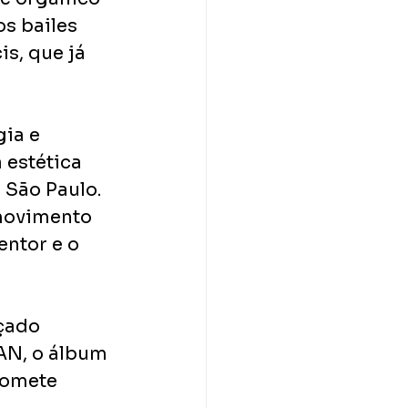
s bailes 
is, que já 
ia e 
 estética 
 São Paulo. 
 movimento 
entor e o 
çado 
AN, o álbum 
romete 