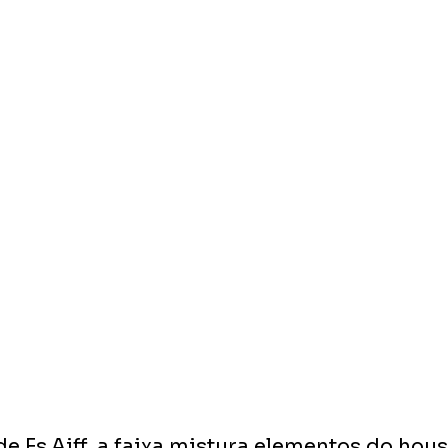
 Fs.Aiff, a faixa mistura elementos do hous