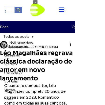
×
Post
Todos os posts
Guilherme Moro
Todos os posts
14 de abr. de 2023
1 min de leitura
Léo Magalhães regrava
Resenhas
clássica declaração de
Opinião
amor em novo
Entrevistas
lançamento
Notícias
O cantor e compositor, Léo 
Shows
Magalhães completa 20 anos de 
carreira em 2023. Romântico 
Fotos
como em todas as suas canções, 