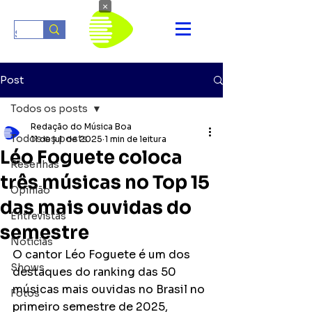
×
Post
Todos os posts
Redação do Música Boa
Todos os posts
11 de jul. de 2025
1 min de leitura
Léo Foguete coloca
Resenhas
três músicas no Top 15
Opinião
das mais ouvidas do
Entrevistas
semestre
Notícias
O cantor Léo Foguete é um dos 
Shows
destaques do ranking das 50 
músicas mais ouvidas no Brasil no 
Fotos
primeiro semestre de 2025, 