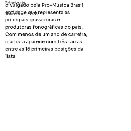
Principais
divulgado pela Pro-Música Brasil, 
entidade que representa as 
João Rock 2025
principais gravadoras e 
produtoras fonográficas do país. 
Com menos de um ano de carreira, 
o artista aparece com três faixas 
entre as 15 primeiras posições da 
lista.