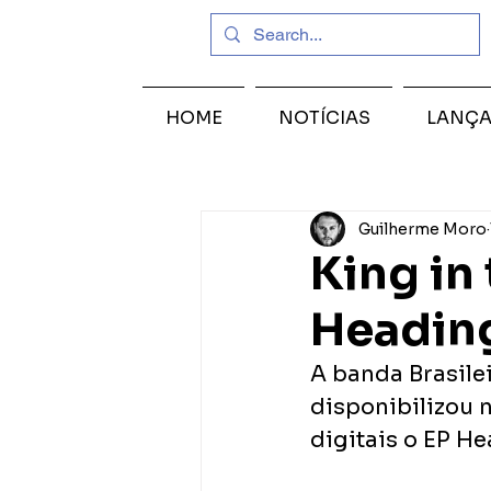
HOME
NOTÍCIAS
LANÇ
Guilherme Moro
King in 
Headin
A banda Brasilei
disponibilizou n
digitais o EP H