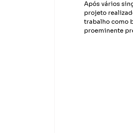
Após vários sin
projeto realiza
trabalho como b
proeminente pro