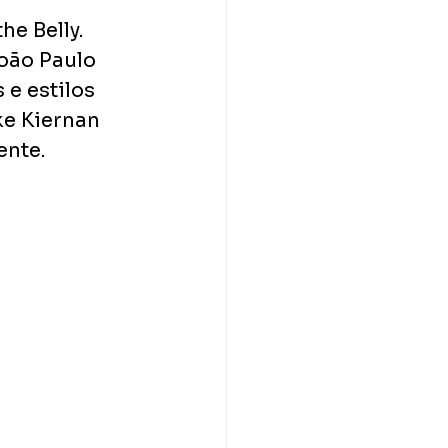
e Belly. 
João Paulo 
e estilos 
ke Kiernan 
ente.