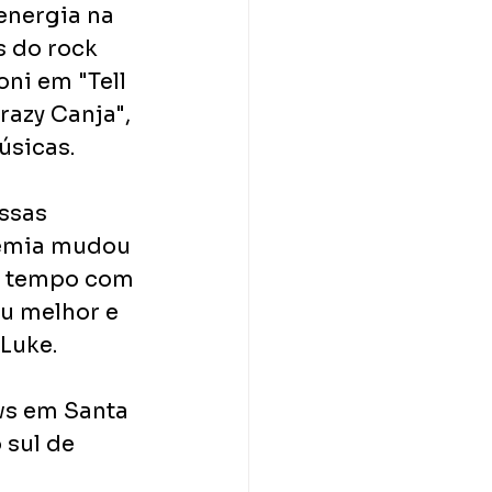
energia na 
s do rock 
ni em "Tell 
razy Canja", 
úsicas.
ssas 
demia mudou 
s tempo com 
u melhor e 
 Luke.
s em Santa 
 sul de 