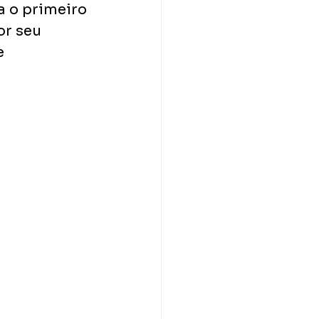
a o primeiro 
or seu 
e 