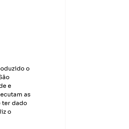
roduzido o 
São 
de e 
xecutam as 
 ter dado 
iz o 