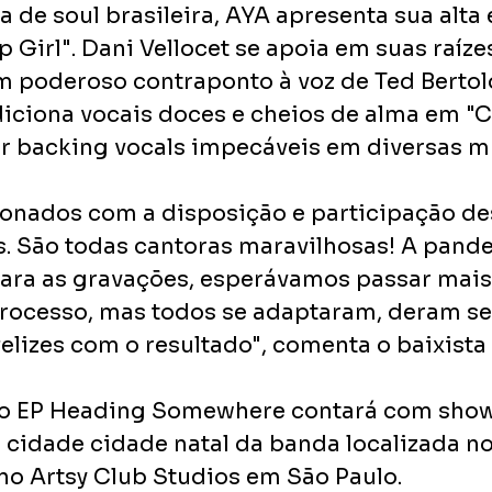
a de soul brasileira, AYA apresenta sua alta 
 Girl". Dani Vellocet se apoia em suas raíze
m poderoso contraponto à voz de Ted Bertolo
diciona vocais doces e cheios de alma em "C
r backing vocals impecáveis em diversas m
onados com a disposição e participação de
eis. São todas cantoras maravilhosas! A pan
para as gravações, esperávamos passar mai
processo, mas todos se adaptaram, deram se
elizes com o resultado", comenta o baixista
o EP Heading Somewhere contará com show
 cidade cidade natal da banda localizada no
 no Artsy Club Studios em São Paulo.