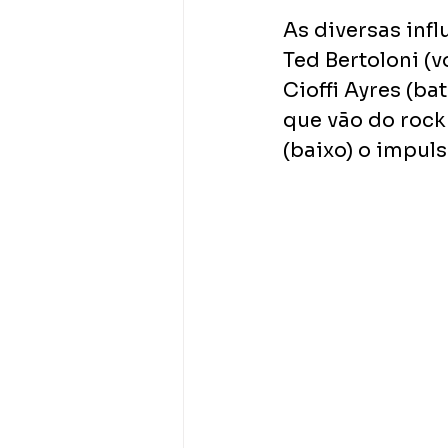
As diversas infl
Ted Bertoloni (v
Cioffi Ayres (ba
que vão do rock 
(baixo) o impul