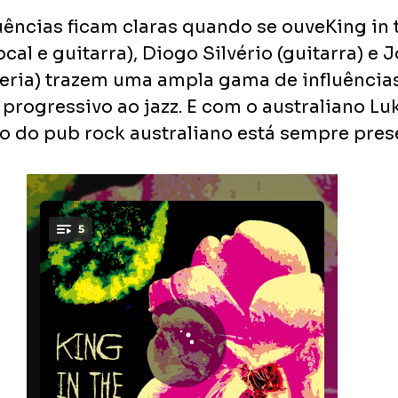
uências ficam claras quando se ouveKing in th
ocal e guitarra), Diogo Silvério (guitarra) e 
teria) trazem uma ampla gama de influências 
progressivo ao jazz. E com o australiano Lu
so do pub rock australiano está sempre pres