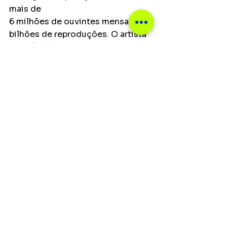
mais de
6 milhões de ouvintes mensais e 3 
bilhões de reproduções. O artista
também é o dono de alguns dos 
maiores hits do segmento e o 
primeiro
funkeiro a realizar uma produção 
audiovisual na Europa, com a 
gravação
do DVD “Sonho de Garoto”, em 
Portugal
Ver tudo
Posts recentes