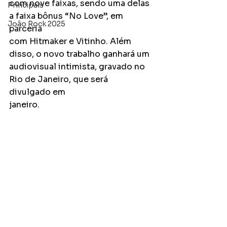
com nove faixas, sendo uma delas 
Principais
a faixa bônus “No Love”, em 
João Rock 2025
parceria
com Hitmaker e Vitinho. Além 
disso, o novo trabalho ganhará um
audiovisual intimista, gravado no 
Rio de Janeiro, que será 
divulgado em
janeiro.