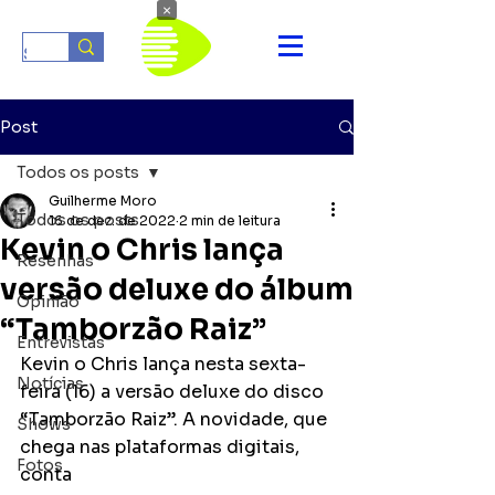
×
Post
Todos os posts
Guilherme Moro
Todos os posts
16 de dez. de 2022
2 min de leitura
Kevin o Chris lança
Resenhas
versão deluxe do álbum
Opinião
“Tamborzão Raiz”
Entrevistas
Kevin o Chris lança nesta sexta-
Notícias
feira (16) a versão deluxe do disco
“Tamborzão Raiz”. A novidade, que 
Shows
chega nas plataformas digitais, 
Fotos
conta