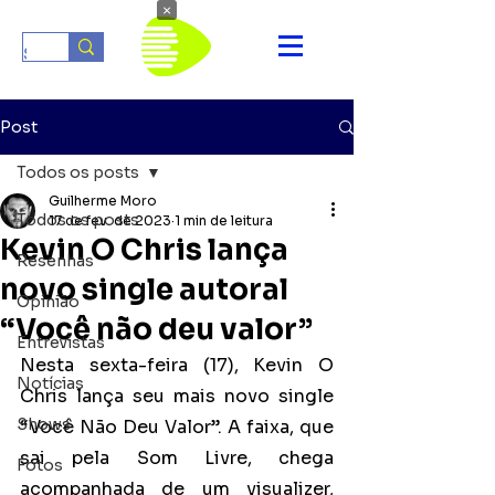
×
Post
Todos os posts
Guilherme Moro
Todos os posts
17 de fev. de 2023
1 min de leitura
Kevin O Chris lança
Resenhas
novo single autoral
Opinião
“Você não deu valor”
Entrevistas
Nesta sexta-feira (17), Kevin O 
Notícias
Chris lança seu mais novo single 
Shows
“Você Não Deu Valor”. A faixa, que 
sai pela Som Livre, chega 
Fotos
acompanhada de um visualizer, 