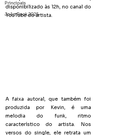
Principais
disponibilizado às 12h, no canal do 
João Rock 2025
YouTube do artista.
A faixa autoral, que também foi 
produzida por Kevin, é uma 
melodia do funk, ritmo 
característico do artista. Nos 
versos do single, ele retrata um 