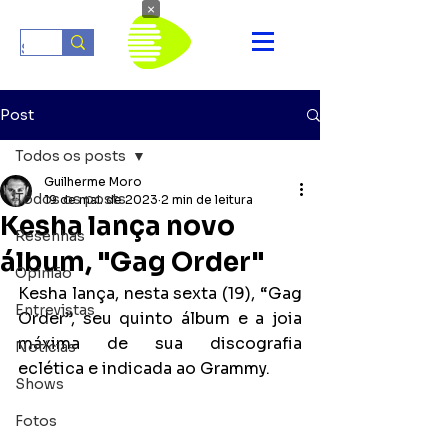
×
Post
Todos os posts
Guilherme Moro
Todos os posts
19 de mai. de 2023
2 min de leitura
Kesha lança novo
Resenhas
álbum, "Gag Order"
Opinião
Kesha lança, nesta sexta (19), “Gag 
Entrevistas
Order”, seu quinto álbum e a joia 
máxima de sua discografia 
Notícias
eclética e indicada ao Grammy.
Shows
Fotos