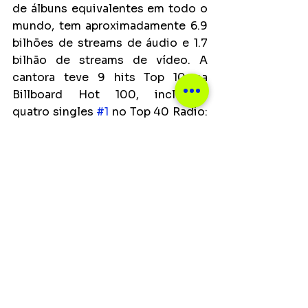
de álbuns equivalentes em todo o 
mundo, tem aproximadamente 6.9 
bilhões de streams de áudio e 1.7 
bilhão de streams de vídeo. A 
cantora teve 9 hits Top 10 na 
Billboard Hot 100, incluindo 
quatro singles 
#1
 no Top 40 Radio: 
"TiK ToK", "Your Love Is My Drug", 
"Die Young" e "Timber".
Ver tudo
Posts recentes