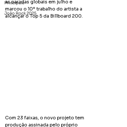
as paradas globais em julho e 
Principais
marcou o 10º trabalho do artista a 
João Rock 2025
alcançar o Top 5 da Billboard 200.
Com 23 faixas, o novo projeto tem 
produção assinada pelo próprio 