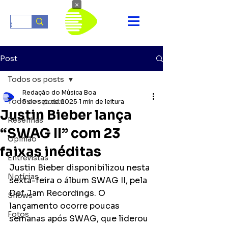
×
Post
Todos os posts
Redação do Música Boa
Todos os posts
5 de set. de 2025
1 min de leitura
Justin Bieber lança
Resenhas
“SWAG II” com 23
Opinião
faixas inéditas
Entrevistas
Justin Bieber disponibilizou nesta 
Notícias
sexta-feira o álbum SWAG II, pela 
Def Jam Recordings. O 
Shows
lançamento ocorre poucas 
Fotos
semanas após SWAG, que liderou 