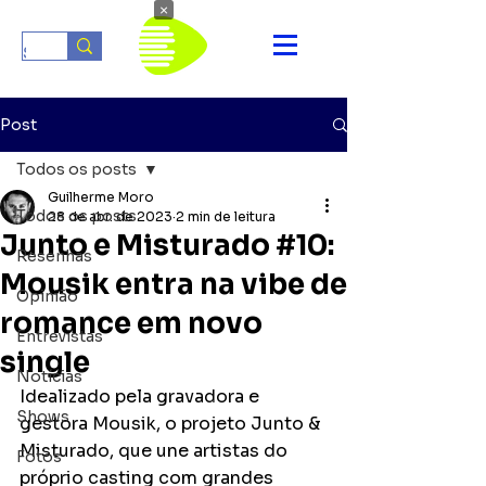
×
Post
Todos os posts
Guilherme Moro
Todos os posts
28 de abr. de 2023
2 min de leitura
Junto e Misturado #10:
Resenhas
Mousik entra na vibe de
Opinião
romance em novo
Entrevistas
single
Notícias
Idealizado pela gravadora e 
Shows
gestora Mousik, o projeto Junto & 
Misturado, que une artistas do 
Fotos
próprio casting com grandes 