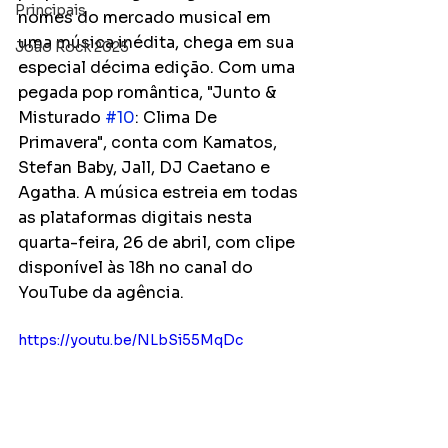
Principais
nomes do mercado musical em 
uma música inédita, chega em sua 
João Rock 2025
especial décima edição. Com uma 
pegada pop romântica, "Junto & 
Misturado 
#10
: Clima De 
Primavera", conta com Kamatos, 
Stefan Baby, Jall, DJ Caetano e 
Agatha. A música estreia em todas 
as plataformas digitais nesta 
quarta-feira, 26 de abril, com clipe 
disponível às 18h no canal do 
YouTube da agência.
https://youtu.be/NLbSi55MqDc