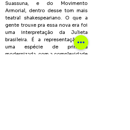
Suassuna, e do Movimento 
Armorial, dentro desse tom mais 
teatral shakespeariano. O que a 
gente trouxe pra essa nova era foi 
uma interpretação da Julieta 
brasileira. É a representação de 
uma espécie de princesa 
modernizada, com a complexidade 
que sua trajetória carrega”, explica.
O Movimento Armorial, originado 
na década de 70 no Brasil, 
representa uma vertente artístico-
cultural que valoriza as expressões 
populares do Nordeste, 
especialmente o romanceiro 
popular. Seu objetivo central é 
criar uma arte brasileira singular, 