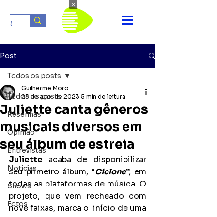
×
Post
Todos os posts
Guilherme Moro
Todos os posts
25 de ago. de 2023
5 min de leitura
Juliette canta gêneros
Resenhas
musicais diversos em
Opinião
seu álbum de estreia
Entrevistas
Juliette 
acaba de disponibilizar 
Notícias
seu primeiro álbum, “
Ciclone
”, em 
todas as plataformas de música. O 
Shows
projeto, que vem recheado com 
Fotos
nove faixas, marca o  início de uma 