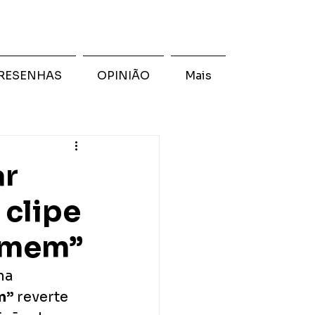
RESENHAS
OPINIÃO
Mais
ar
 clipe
omem”
na 
m”
 reverte 