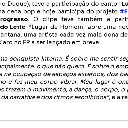
dro Duque), teve a participação do cantor 
L
a cena pop e hoje participa do projeto 
#E
rogresso
. O clipe teve também a parti
ido Leite
. “Lugar de Homem” abre uma nov
Santana, uma artista cada vez mais dona de
 claro no EP a ser lançado em breve. 
ma conquista interna. É sobre me sentir seg
ncipalmente, o que não quero. É sobre o em
 na ocupação de espaços externos, dos bare
 e faz meu corpo vibrar. Meu lugar é onde
s trazem o movimento, a dança, o corpo, o 
da narrativa e dos ritmos escolhidos”
, ela r