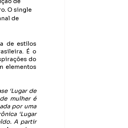
ição de 
. O single 
anal de 
 de estilos 
ileira. É o 
spirações do 
m elementos 
e ‘Lugar de 
de mulher é 
tada por uma 
nica ‘Lugar 
o. A partir 