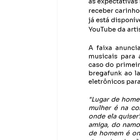
as expectativas
receber carinho
já está disponív
YouTube da artis
A faixa anuncia
musicais para a
caso do primeir
bregafunk ao l
eletrônicos par
"Lugar de homem
mulher é na coz
onde ela quiser
amiga, do namor
de homem é onde