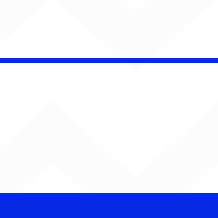
 Band OTHOÁ estreia
etáculo "Barroco
ical" na Casa Natura
ical com homenagem
lberto Gil