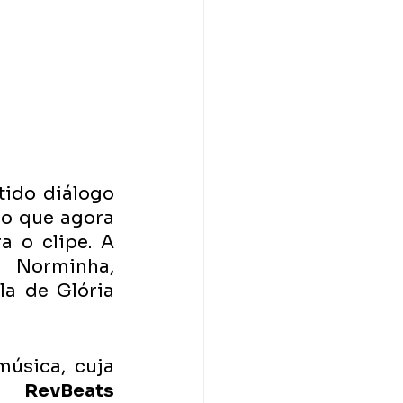
tido diálogo 
o que agora 
 o clipe. A 
 Norminha, 
a de Glória 
música, cuja 
s 
RevBeats