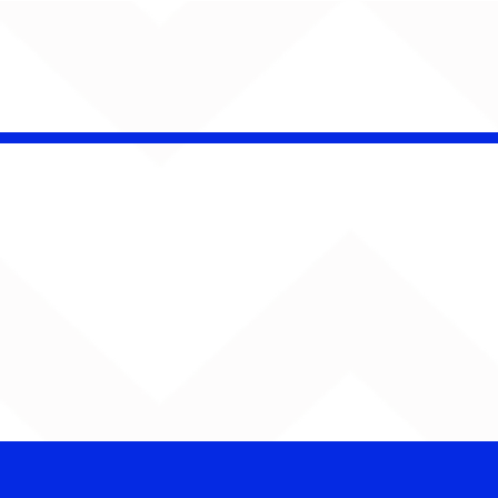
Barão Vermelho reúne
formação original em
show em Ribeirão Preto