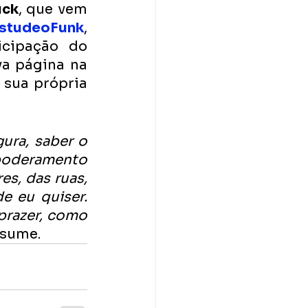
uck
, que vem 
studeoFunk
, 
cipação do 
a página na 
 sua própria 
ura, saber o 
poderamento 
s, das ruas, 
 eu quiser. 
prazer, como 
esume. 