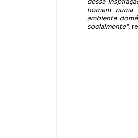
dessa inspiraçã
homem numa at
ambiente domés
socialmente"
, r