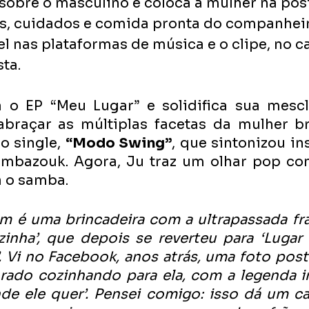
 sobre o masculino e coloca a mulher na pos
s, cuidados e comida pronta do companheiro
el nas plataformas de música e o clipe, no c
ta.
 o EP “Meu Lugar” e solidifica sua mescla
braçar as múltiplas facetas da mulher bras
o single, 
“Modo Swing”
, que sintonizou in
ambazouk. Agora, Ju traz um olhar pop co
a o samba.
 é uma brincadeira com a ultrapassada fras
inha’, que depois se reverteu para ‘Lugar 
’. Vi no Facebook, anos atrás, uma foto pos
ado cozinhando para ela, com a legenda irô
 ele quer’. Pensei comigo: isso dá um cald