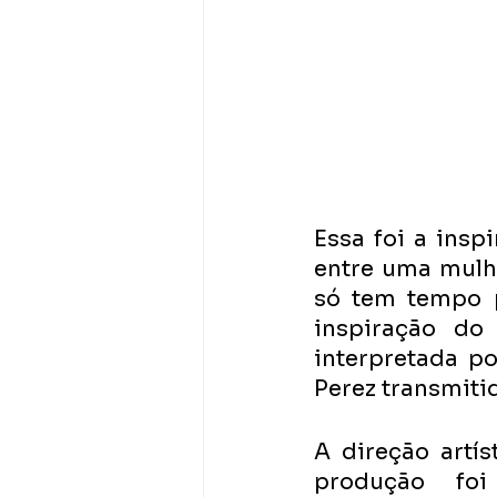
Essa foi a insp
entre uma mulh
só tem tempo p
inspiração do
interpretada p
Perez transmiti
A direção artís
produção fo