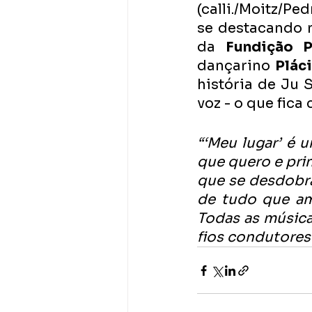
(calli./Moitz/Pe
se destacando n
da 
Fundição P
dançarino
 Plác
história de Ju 
voz - o que fica
“‘Meu lugar’ é u
que quero e pri
que se desdobra
de tudo que amo
Todas as música
fios condutores 