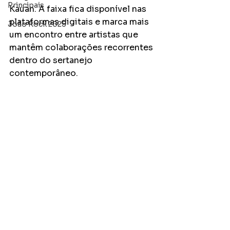
Principais
Kauan. A faixa fica disponível nas 
plataformas digitais e marca mais 
João Rock 2025
um encontro entre artistas que 
mantêm colaborações recorrentes 
dentro do sertanejo 
contemporâneo.