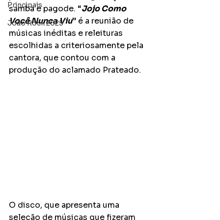
Principais
samba e pagode. “
Jojo Como 
Você Nunca Viu
” é a reunião de 
João Rock 2025
músicas inéditas e releituras 
escolhidas a criteriosamente pela 
cantora, que contou com a 
produção do aclamado Prateado.
O disco, que apresenta uma 
seleção de músicas que fizeram 