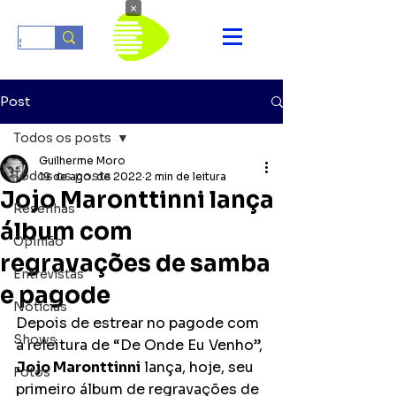
×
Post
Todos os posts
Guilherme Moro
Todos os posts
19 de ago. de 2022
2 min de leitura
Jojo Maronttinni lança
Resenhas
álbum com
Opinião
regravações de samba
Entrevistas
e pagode
Notícias
Depois de estrear no pagode com 
Shows
a releitura de “De Onde Eu Venho”, 
Jojo Maronttinni
 lança, hoje, seu 
Fotos
primeiro álbum de regravações de 