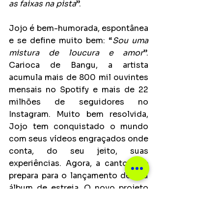
as faixas na pista
”.
Jojo é bem-humorada, espontânea 
e se define muito bem: “
Sou uma 
mistura de loucura e amor
”. 
Carioca de Bangu, a artista 
acumula mais de 800 mil ouvintes 
mensais no Spotify e mais de 22 
milhões de seguidores no 
Instagram. Muito bem resolvida, 
Jojo tem conquistado o mundo 
com seus vídeos engraçados onde 
conta, do seu jeito, suas 
experiências. Agora, a cantora se 
prepara para o lançamento de seu 
álbum de estreia. O novo projeto 
de Jojo mostra todo seu amor pela 
música e suas principais 