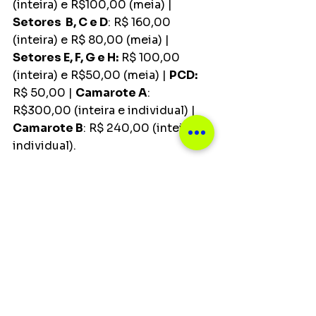
(inteira) e R$100,00 (meia) | 
Setores  B, C e D
: R$ 160,00 
(inteira) e R$ 80,00 (meia) | 
Setores E, F, G e H:
 R$ 100,00 
(inteira) e R$50,00 (meia) | 
PCD:
R$ 50,00 | 
Camarote A
: 
R$300,00 (inteira e individual) | 
Camarote B
: R$ 240,00 (inteira e 
individual). 
Compras de ingressos:
 Nas 
bilheterias do Espaço Unimed (de 
segunda a sábado, das 10h às 19h 
— sem taxa de conveniência) ou 
online  pelo site Ticket 360 ( 
Ticket360 > Joel Jota
)
Formas de Pagamento:
 Dinheiro, 
Cartões de Crédito e Débito, Visa, 