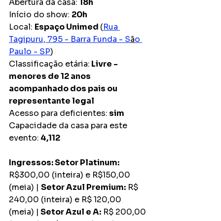
Abertura da casa: 
18h
Início do show: 
20h  
Local: 
Espaço Unimed 
(
Rua 
Tagipuru, 795 - Barra Funda - S
ã
o 
Paulo - SP
)
Classificação etária:
 Livre - 
menores de 12 anos 
acompanhado dos pais ou 
representante legal
Acesso para deficientes:
 sim
Capacidade da casa para este 
evento:
 4,112
Ingressos: Setor Platinum:
R$300,00 (inteira) e R$150,00 
(meia) | 
Setor Azul Premium:
 R$ 
240,00 (inteira) e R$ 120,00 
(meia) |
 Setor Azul e A:
 R$ 200,00 