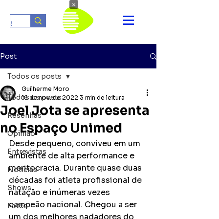
×
Post
Todos os posts
Guilherme Moro
Todos os posts
16 de nov. de 2022
3 min de leitura
Joel Jota se apresenta
Resenhas
no Espaço Unimed
Opinião
Desde pequeno, conviveu em um 
Entrevistas
ambiente de alta performance e 
meritocracia. Durante quase duas 
Notícias
décadas foi atleta profissional de 
Shows
natação e inúmeras vezes 
campeão nacional. Chegou a ser 
Fotos
um dos melhores nadadores do 