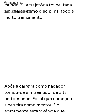
Principais
mundo. Sua trajetória foi pautada 
em pilares como disciplina, foco e 
João Rock 2025
muito treinamento. 
Após a carreira como nadador, 
tornou-se um treinador de alta 
performance. Foi aí que começou 
a carreira como mentor. E é 
exatamente esta vivência que 