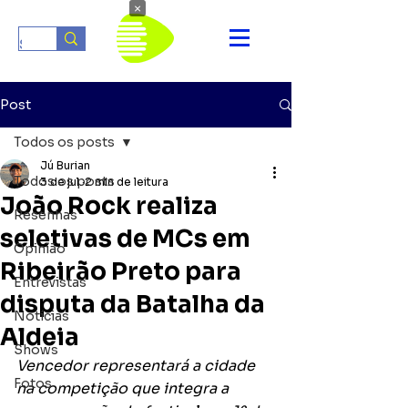
×
Post
Todos os posts
Jú Burian
Todos os posts
3 de jul.
2 min de leitura
João Rock realiza
Resenhas
seletivas de MCs em
Opinião
Ribeirão Preto para
Entrevistas
disputa da Batalha da
Notícias
Aldeia
Shows
Vencedor representará a cidade 
Fotos
na competição que integra a 