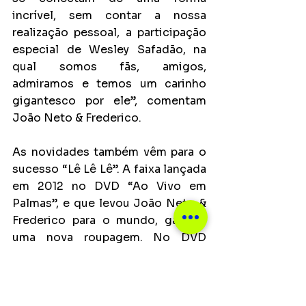
incrível, sem contar a nossa 
realização pessoal, a participação 
especial de Wesley Safadão, na 
qual somos fãs, amigos, 
admiramos e temos um carinho 
gigantesco por ele”, comentam 
João Neto & Frederico.  
As novidades também vêm para o 
sucesso “Lê Lê Lê”. A faixa lançada 
em 2012 no DVD “Ao Vivo em 
Palmas”, e que levou João Neto & 
Frederico para o mundo, ganhou 
uma nova roupagem. No DVD 
comemorativo aos 25 anos, a 
música seguiu a mesma linha 
contagiante da inédita, e também 
contou com a interpretação de 