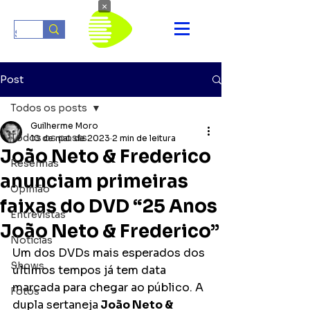
×
Post
Todos os posts
Guilherme Moro
Todos os posts
10 de mai. de 2023
2 min de leitura
João Neto & Frederico
Resenhas
anunciam primeiras
Opinião
faixas do DVD “25 Anos
Entrevistas
João Neto & Frederico”
Notícias
Um dos DVDs mais esperados dos 
Shows
últimos tempos já tem data 
marcada para chegar ao público. A 
Fotos
dupla sertaneja
 João Neto & 