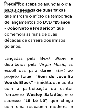
Principais
Frederico
 acaba de anunciar o dia 
para a chegada de duas faixas
João Rock 2025
que marcam o início da temporada 
de lançamentos do DVD 
“25 anos 
- João Neto e Frederico
”, que 
comemora as mais de duas 
décadas de carreira dos irmãos 
goianos.
Lançadas pela 
Work Show
 e 
distribuída pela 
Virgin Music
, as 
escolhidas para darem 
start
 ao 
projeto foram: “
Vem de Love Eu 
Vou de Block
” - inédita, que conta 
com a participação do cantor 
forrozeiro 
Wesley Safadão,
 e o 
sucesso “
Lê Lê Lê
”, que chega 
com uma roupagem moderna e 