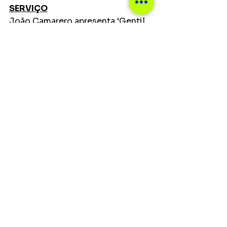
SERVIÇO
João Camarero apresenta ‘Gentil 
Assombro’
(Concerto alusivo ao bicentenário 
da independência do Brasil)
Data: 08/09 (quinta-feira)
Horário: 18h
Local: Centro Cultural Brasil-
Moçambique - Auditório Vinícius 
de Moraes
Endereço: Av. Karl Marx, Maputo, 
Moçambique
Duração: 40 minutos
Entrada Franca
Classificação: livre
Notícias