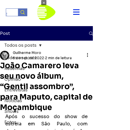
×
Post
Todos os posts
Guilherme Moro
Todos os posts
6 de set. de 2022
2 min de leitura
João Camarero leva
Resenhas
seu novo álbum,
Opinião
“Gentil assombro”,
Entrevistas
para Maputo, capital de
Notícias
Moçambique
Shows
Após o sucesso do show de 
Fotos
estreia em São Paulo, com 