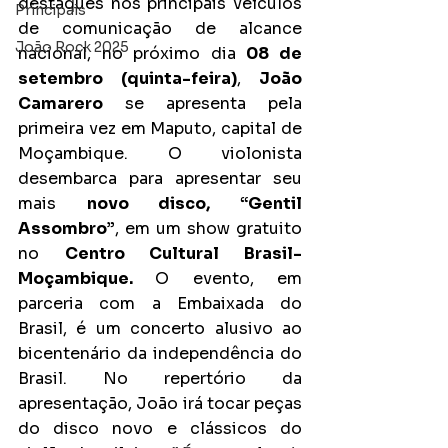
destaques nos principais veículos 
Principais
de comunicação de alcance 
João Rock 2025
nacional, no próximo dia 
08 de 
setembro (quinta-feira)
, 
João 
Camarero
 se apresenta pela 
primeira vez em Maputo, capital de 
Moçambique. O violonista 
desembarca para apresentar seu 
mais 
novo disco, “Gentil 
Assombro”
, em um show gratuito 
no 
Centro Cultural Brasil-
Moçambique. 
O evento, em 
parceria com a Embaixada do 
Brasil, é um concerto alusivo ao 
bicentenário da independência do 
Brasil. No repertório da 
apresentação, João irá tocar peças 
do disco novo e clássicos do 